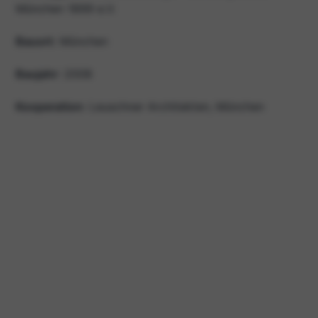
München 1899 e.V.
Bauort:
München
Baujahr
: 2008
Kooperation:
Leuschner Architekten, München